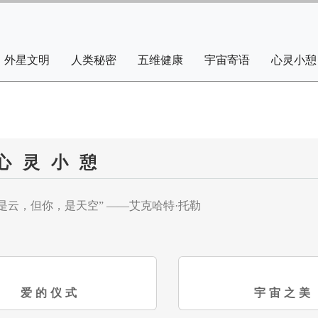
外星文明
人类秘密
五维健康
宇宙寄语
心灵小憩
心灵小憩
是云，但你，是天空”
——艾克哈特·托勒
爱的仪式
宇宙之美