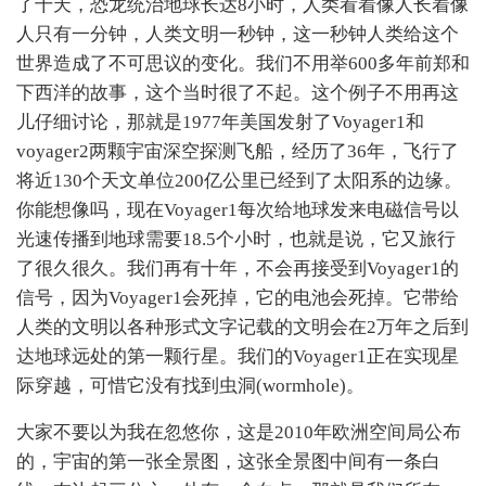
了十天，恐龙统治地球长达8小时，人类看着像人长着像
人只有一分钟，人类文明一秒钟，这一秒钟人类给这个
世界造成了不可思议的变化。我们不用举600多年前郑和
下西洋的故事，这个当时很了不起。这个例子不用再这
儿仔细讨论，那就是1977年美国发射了Voyager1和
voyager2两颗宇宙深空探测飞船，经历了36年，飞行了
将近130个天文单位200亿公里已经到了太阳系的边缘。
你能想像吗，现在Voyager1每次给地球发来电磁信号以
光速传播到地球需要18.5个小时，也就是说，它又旅行
了很久很久。我们再有十年，不会再接受到Voyager1的
信号，因为Voyager1会死掉，它的电池会死掉。它带给
人类的文明以各种形式文字记载的文明会在2万年之后到
达地球远处的第一颗行星。我们的Voyager1正在实现星
际穿越，可惜它没有找到虫洞(wormhole)。
大家不要以为我在忽悠你，这是2010年欧洲空间局公布
的，宇宙的第一张全景图，这张全景图中间有一条白