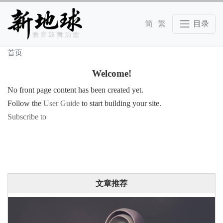
Skip to main content
教育鼓舞治癒
首页
Welcome!
No front page content has been created yet.
Follow the
User Guide
to start building your site.
Subscribe to
文章推荐